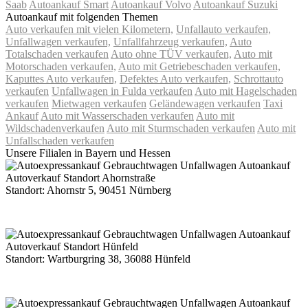
Saab
Autoankauf Smart
Autoankauf Volvo
Autoankauf Suzuki
Autoankauf mit folgenden Themen
Auto verkaufen mit vielen Kilometern,
Unfallauto verkaufen,
Unfallwagen verkaufen,
Unfallfahrzeug verkaufen,
Auto
Totalschaden verkaufen
Auto ohne TÜV verkaufen,
Auto mit
Motorschaden verkaufen,
Auto mit Getriebeschaden verkaufen,
Kaputtes Auto verkaufen,
Defektes Auto verkaufen,
Schrottauto
verkaufen
Unfallwagen in Fulda verkaufen
Auto mit Hagelschaden
verkaufen
Mietwagen verkaufen
Geländewagen verkaufen
Taxi
Ankauf
Auto mit Wasserschaden verkaufen
Auto mit
Wildschadenverkaufen
Auto mit Sturmschaden verkaufen
Auto mit
Unfallschaden verkaufen
Unsere Filialen in Bayern und Hessen
Standort: Ahornstr 5, 90451 Nürnberg
Route Google Maps Ahornstraße
Standort: Wartburgring 38, 36088 Hünfeld
Route Google Maps Wartburgring