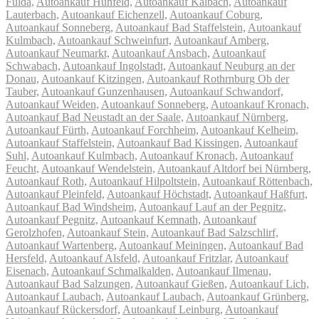
Fulda,
Autoankauf Hünfeld,
Autoankauf Kalbach,
Autoankauf
Lauterbach,
Autoankauf Eichenzell,
Autoankauf Coburg,
Autoankauf Sonneberg,
Autoankauf Bad Staffelstein,
Autoankauf
Kulmbach,
Autoankauf Schweinfurt,
Autoankauf Amberg,
Autoankauf Neumarkt,
Autoankauf Ansbach,
Autoankauf
Schwabach,
Autoankauf Ingolstadt,
Autoankauf Neuburg an der
Donau,
Autoankauf Kitzingen,
Autoankauf Rothrnburg Ob der
Tauber,
Autoankauf Gunzenhausen,
Autoankauf Schwandorf,
Autoankauf Weiden,
Autoankauf Sonneberg,
Autoankauf Kronach,
Autoankauf Bad Neustadt an der Saale,
Autoankauf Nürnberg,
Autoankauf Fürth,
Autoankauf Forchheim,
Autoankauf Kelheim,
Autoankauf Staffelstein,
Autoankauf Bad Kissingen,
Autoankauf
Suhl,
Autoankauf Kulmbach,
Autoankauf Kronach,
Autoankauf
Feucht,
Autoankauf Wendelstein,
Autoankauf Altdorf bei Nürnberg,
Autoankauf Roth,
Autoankauf Hilpoltstein,
Autoankauf Röttenbach,
Autoankauf Pleinfeld,
Autoankauf Höchstadt,
Autoankauf Haßfurt,
Autoankauf Bad Windsheim,
Autoankauf Lauf an der Pegnitz,
Autoankauf Pegnitz,
Autoankauf Kemnath,
Autoankauf
Gerolzhofen,
Autoankauf Stein,
Autoankauf Bad Salzschlirf,
Autoankauf Wartenberg,
Autoankauf Meiningen,
Autoankauf Bad
Hersfeld,
Autoankauf Alsfeld,
Autoankauf Fritzlar,
Autoankauf
Eisenach,
Autoankauf Schmalkalden,
Autoankauf Ilmenau,
Autoankauf Bad Salzungen,
Autoankauf Gießen,
Autoankauf Lich,
Autoankauf Laubach,
Autoankauf Laubach,
Autoankauf Grünberg,
Autoankauf Rückersdorf,
Autoankauf Leinburg,
Autoankauf