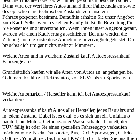
besuchen möchten oder ob wir Ihnen persönlich besuchen sollen.
Dann wird der Wert Ihres Autos anhand Ihrer Fahrzeugdaten sowie
des optischen und technischen Zustands von unserem
Fahrzeugexperten bestimmt. Daraufhin erhalten Sie unser Angebot
zum Kauf. Selbst wenn es keinen Kauf gibt, ist die Bewertung für
Sie kostenlos und unverbindlich. Wenn Ihnen unser Angebot gefällt,
werden wir einen Kaufvertrag abschließen. Bei uns werden die
Zahlung und die kostenlose Abmeldung unverzüglich geleistet. Du
brauchst dich um gar nichts mehr zu kümmern.
Welche Arten und in welchem Zustand kauft Autoexpressankauf
Fahrzeuge an?
Grundsätzlich kaufen wir alle Arten von Autos an, angefangen bei
Oldtimern bis hin zu Elektroautos, von SUVs bis zu Sportwagen.
Welche Automarken / Hersteller kann ich bei Autoexpressankauf
verkaufen?
Autoexpressankauf kauft Autos aller Hersteller, jedes Baujahrs und
in jedem Zustand. Dabei ist es egal, ob es sich um ein Unfallauto
handelt, mit Motor-, Getriebe- oder Wasserschaden handelt, der
TÜV fällig ist oder Sie einen speziellen Fahrzeugtyp verkaufen
möchten wie z.B. ein Transporter, Bus, Taxi, Sportwagen, Cabrio,
Oldtimer, Youngtimer, bis hin zu LKW (3,5T) – bieten Sie uns Ihren