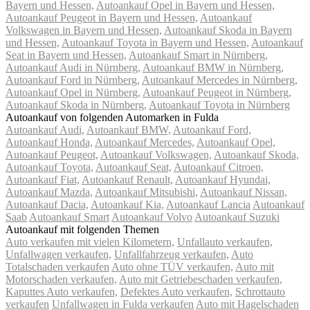
Bayern und Hessen,
Autoankauf Opel in Bayern und Hessen,
Autoankauf Peugeot in Bayern und Hessen,
Autoankauf
Volkswagen in Bayern und Hessen,
Autoankauf Skoda in Bayern
und Hessen,
Autoankauf Toyota in Bayern und Hessen,
Autoankauf
Seat in Bayern und Hessen,
Autoankauf Smart in Nürnberg,
Autoankauf Audi in Nürnberg,
Autoankauf BMW in Nürnberg,
Autoankauf Ford in Nürnberg,
Autoankauf Mercedes in Nürnberg,
Autoankauf Opel in Nürnberg,
Autoankauf Peugeot in Nürnberg,
Autoankauf Skoda in Nürnberg,
Autoankauf Toyota in Nürnberg
Autoankauf von folgenden Automarken in Fulda
Autoankauf Audi,
Autoankauf BMW,
Autoankauf Ford,
Autoankauf Honda,
Autoankauf Mercedes,
Autoankauf Opel,
Autoankauf Peugeot,
Autoankauf Volkswagen,
Autoankauf Skoda,
Autoankauf Toyota,
Autoankauf Seat,
Autoankauf Citroen,
Autoankauf Fiat,
Autoankauf Renault,
Autoankauf Hyundai,
Autoankauf Mazda,
Autoankauf Mitsubishi,
Autoankauf Nissan,
Autoankauf Dacia,
Autoankauf Kia,
Autoankauf Lancia
Autoankauf
Saab
Autoankauf Smart
Autoankauf Volvo
Autoankauf Suzuki
Autoankauf mit folgenden Themen
Auto verkaufen mit vielen Kilometern,
Unfallauto verkaufen,
Unfallwagen verkaufen,
Unfallfahrzeug verkaufen,
Auto
Totalschaden verkaufen
Auto ohne TÜV verkaufen,
Auto mit
Motorschaden verkaufen,
Auto mit Getriebeschaden verkaufen,
Kaputtes Auto verkaufen,
Defektes Auto verkaufen,
Schrottauto
verkaufen
Unfallwagen in Fulda verkaufen
Auto mit Hagelschaden