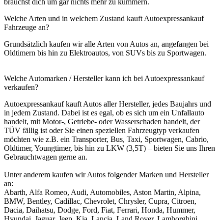
brauchst dich um gar nichts mehr zu kümmern.
Welche Arten und in welchem Zustand kauft Autoexpressankauf
Fahrzeuge an?
Grundsätzlich kaufen wir alle Arten von Autos an, angefangen bei
Oldtimern bis hin zu Elektroautos, von SUVs bis zu Sportwagen.
Welche Automarken / Hersteller kann ich bei Autoexpressankauf
verkaufen?
Autoexpressankauf kauft Autos aller Hersteller, jedes Baujahrs und
in jedem Zustand. Dabei ist es egal, ob es sich um ein Unfallauto
handelt, mit Motor-, Getriebe- oder Wasserschaden handelt, der
TÜV fällig ist oder Sie einen speziellen Fahrzeugtyp verkaufen
möchten wie z.B. ein Transporter, Bus, Taxi, Sportwagen, Cabrio,
Oldtimer, Youngtimer, bis hin zu LKW (3,5T) – bieten Sie uns Ihren
Gebrauchtwagen gerne an.
Unter anderem kaufen wir Autos folgender Marken und Hersteller
an:
Abarth, Alfa Romeo, Audi, Automobiles, Aston Martin, Alpina,
BMW, Bentley, Cadillac, Chevrolet, Chrysler, Cupra, Citroen,
Dacia, Daihatsu, Dodge, Ford, Fiat, Ferrari, Honda, Hummer,
Hyundai, Jaguar, Jeep, Kia, Lancia, Land Rover, Lamborghini,