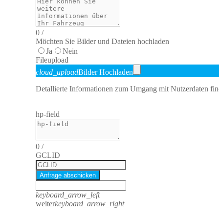
0
/
Möchten Sie Bilder und Dateien hochladen
Ja
Nein
File
upload
cloud_upload
Bilder Hochladen
Detallierte Informationen zum Umgang mit Nutzerdaten fin
hp-field
0
/
GCLID
Anfrage abschicken
keyboard_arrow_left
weiter
keyboard_arrow_right