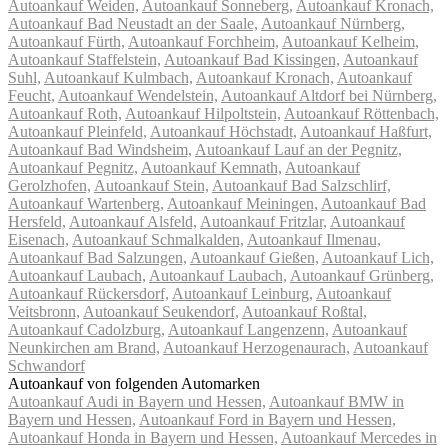
Autoankauf Weiden,
Autoankauf Sonneberg,
Autoankauf Kronach,
Autoankauf Bad Neustadt an der Saale,
Autoankauf Nürnberg,
Autoankauf Fürth,
Autoankauf Forchheim,
Autoankauf Kelheim,
Autoankauf Staffelstein,
Autoankauf Bad Kissingen,
Autoankauf
Suhl,
Autoankauf Kulmbach,
Autoankauf Kronach,
Autoankauf
Feucht,
Autoankauf Wendelstein,
Autoankauf Altdorf bei Nürnberg,
Autoankauf Roth,
Autoankauf Hilpoltstein,
Autoankauf Röttenbach,
Autoankauf Pleinfeld,
Autoankauf Höchstadt,
Autoankauf Haßfurt,
Autoankauf Bad Windsheim,
Autoankauf Lauf an der Pegnitz,
Autoankauf Pegnitz,
Autoankauf Kemnath,
Autoankauf
Gerolzhofen,
Autoankauf Stein,
Autoankauf Bad Salzschlirf,
Autoankauf Wartenberg,
Autoankauf Meiningen,
Autoankauf Bad
Hersfeld,
Autoankauf Alsfeld,
Autoankauf Fritzlar,
Autoankauf
Eisenach,
Autoankauf Schmalkalden,
Autoankauf Ilmenau,
Autoankauf Bad Salzungen,
Autoankauf Gießen,
Autoankauf Lich,
Autoankauf Laubach,
Autoankauf Laubach,
Autoankauf Grünberg,
Autoankauf Rückersdorf,
Autoankauf Leinburg,
Autoankauf
Veitsbronn,
Autoankauf Seukendorf,
Autoankauf Roßtal,
Autoankauf Cadolzburg,
Autoankauf Langenzenn,
Autoankauf
Neunkirchen am Brand,
Autoankauf Herzogenaurach,
Autoankauf
Schwandorf
Autoankauf von folgenden Automarken
Autoankauf Audi in Bayern und Hessen,
Autoankauf BMW in
Bayern und Hessen,
Autoankauf Ford in Bayern und Hessen,
Autoankauf Honda in Bayern und Hessen,
Autoankauf Mercedes in