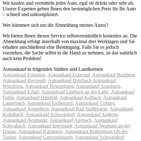
Wir kaufen und vermitteln jedes Auto, egal ob defekt oder sehr alt.
Unsere Experten geben Ihnen den bestmöglichen Preis für Ihr Auto
– schnell und unkompliziert.
Wer kümmert sich um die Abmeldung meines Autos?
Wir bieten Ihnen diesen Service selbstverständlich kostenlos an. Die
Abmeldung erfolgt innerhalb von maximal drei Werktagen und Sie
erhalten anschließend eine Bestätigung. Falls Sie es jedoch
vorziehen, die Sache selbst in die Hand zu nehmen, ist das natürlich
auch kein Problem!
Autoankauf in folgenden Städten und Landkreisen
Autoankauf Erlangen,
Autoankauf Eckental,
Autoankauf Bamberg,
Autoankauf Bayreuth,
Autoankauf Butzbach
Autoankauf
Würzburg,
Autoankauf Regensburg,
Autoankauf Augsburg,
Autoankauf Erfurt,
Autoankauf Limburg an der Lahn,
Autoankauf
Fulda,
Autoankauf Hünfeld,
Autoankauf Kalbach,
Autoankauf
Lauterbach,
Autoankauf Eichenzell,
Autoankauf Coburg,
Autoankauf Sonneberg,
Autoankauf Bad Staffelstein,
Autoankauf
Kulmbach,
Autoankauf Schweinfurt,
Autoankauf Amberg,
Autoankauf Neumarkt,
Autoankauf Ansbach,
Autoankauf
Schwabach,
Autoankauf Ingolstadt,
Autoankauf Neuburg an der
Donau,
Autoankauf Kitzingen,
Autoankauf Rothrnburg Ob der
Tauber,
Autoankauf Gunzenhausen,
Autoankauf Schwandorf,