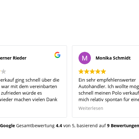
erner Rieder
Monika Schmidt
erkauf ging schnell über die
Ein sehr empfehlenswerter
 war mit dem vereinbarten
Autohändler. Ich wollte mög
r zufrieden würde es
schnell meinen Polo verkauf
 wieder machen vielen Dank
mich relativ spontan für ein
Neuwagen entschieden habe.
Weiterlesen
begeistert über die unkompli
faire und zuverlässige Abwi
Verkaufs meines Polos. 'Au
Google
Gesamtbewertung
4.4
von 5,
basierend auf
9 Bewertunge
Ankauf' kann ich nur jedem
empfehlen.