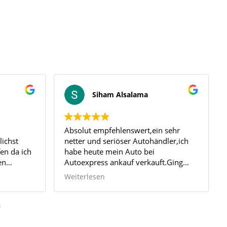
Siham Alsalama
Absolut empfehlenswert,ein sehr
lichst
netter und seriöser Autohändler,ich
en da ich
habe heute mein Auto bei
en
Autoexpress ankauf verkauft.Ging
 Ich bin
sehr einfach und schnell und was mir
Weiterlesen
zierte,
wichtig war mir wurde der Preis was
cklung des
telefonisch ausgemacht war auch Bar
toexpress
bezahlt
n