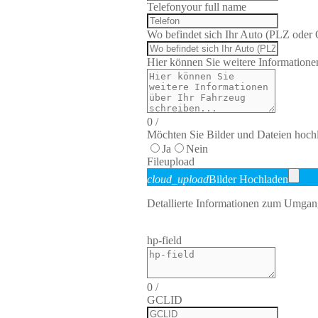
Telefon
your full name
Wo befindet sich Ihr Auto (PLZ oder 
Hier können Sie weitere Informationen
0
/
Möchten Sie Bilder und Dateien hoch
Ja
Nein
File
upload
cloud_upload
Bilder Hochladen
Detallierte Informationen zum Umgang
hp-field
0
/
GCLID