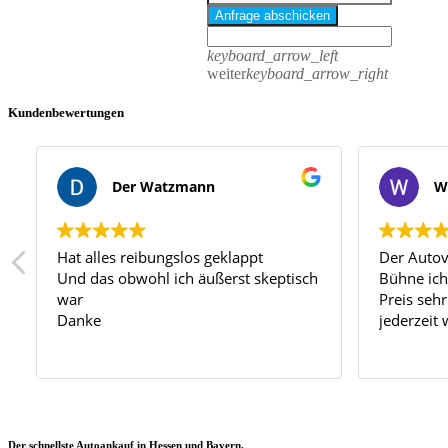
Anfrage abschicken
keyboard_arrow_left
weiter
keyboard_arrow_right
Kundenbewertungen
Der Watzmann
W
Hat alles reibungslos geklappt
Der Autov
Und das obwohl ich äußerst skeptisch
Bühne ich
war
Preis seh
Danke
jederzeit
Der schnellste Autoankauf in Hessen und Bayern.