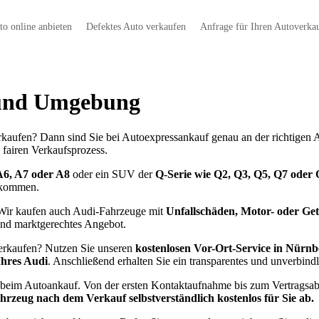
to online anbieten
Defektes Auto verkaufen
Anfrage für Ihren Autoverka
 und Umgebung
aufen? Dann sind Sie bei Autoexpressankauf genau an der richtigen A
 fairen Verkaufsprozess.
A6, A7 oder A8
oder ein SUV der
Q-Serie wie Q2, Q3, Q5, Q7 oder
llkommen.
. Wir kaufen auch Audi-Fahrzeuge mit
Unfallschäden, Motor- oder Ge
 und marktgerechtes Angebot.
verkaufen? Nutzen Sie unseren
kostenlosen Vor-Ort-Service in Nürnb
Ihres Audi
. Anschließend erhalten Sie ein transparentes und unverbind
beim Autoankauf. Von der ersten Kontaktaufnahme bis zum Vertragsabs
rzeug nach dem Verkauf selbstverständlich kostenlos für Sie ab.