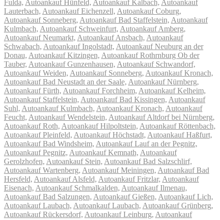
Fulda,
Autoankauf Hünfeld,
Autoankauf Kalbach,
Autoankauf
Lauterbach,
Autoankauf Eichenzell,
Autoankauf Coburg,
Autoankauf Sonneberg,
Autoankauf Bad Staffelstein,
Autoankauf
Kulmbach,
Autoankauf Schweinfurt,
Autoankauf Amberg,
Autoankauf Neumarkt,
Autoankauf Ansbach,
Autoankauf
Schwabach,
Autoankauf Ingolstadt,
Autoankauf Neuburg an der
Donau,
Autoankauf Kitzingen,
Autoankauf Rothrnburg Ob der
Tauber,
Autoankauf Gunzenhausen,
Autoankauf Schwandorf,
Autoankauf Weiden,
Autoankauf Sonneberg,
Autoankauf Kronach,
Autoankauf Bad Neustadt an der Saale,
Autoankauf Nürnberg,
Autoankauf Fürth,
Autoankauf Forchheim,
Autoankauf Kelheim,
Autoankauf Staffelstein,
Autoankauf Bad Kissingen,
Autoankauf
Suhl,
Autoankauf Kulmbach,
Autoankauf Kronach,
Autoankauf
Feucht,
Autoankauf Wendelstein,
Autoankauf Altdorf bei Nürnberg,
Autoankauf Roth,
Autoankauf Hilpoltstein,
Autoankauf Röttenbach,
Autoankauf Pleinfeld,
Autoankauf Höchstadt,
Autoankauf Haßfurt,
Autoankauf Bad Windsheim,
Autoankauf Lauf an der Pegnitz,
Autoankauf Pegnitz,
Autoankauf Kemnath,
Autoankauf
Gerolzhofen,
Autoankauf Stein,
Autoankauf Bad Salzschlirf,
Autoankauf Wartenberg,
Autoankauf Meiningen,
Autoankauf Bad
Hersfeld,
Autoankauf Alsfeld,
Autoankauf Fritzlar,
Autoankauf
Eisenach,
Autoankauf Schmalkalden,
Autoankauf Ilmenau,
Autoankauf Bad Salzungen,
Autoankauf Gießen,
Autoankauf Lich,
Autoankauf Laubach,
Autoankauf Laubach,
Autoankauf Grünberg,
Autoankauf Rückersdorf,
Autoankauf Leinburg,
Autoankauf