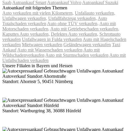
Saab
Autoankauf Smart
Autoankauf Volvo
Autoankauf Suzuki
Autoankauf mit folgenden Themen
Auto verkaufen mit vielen Kilometern,
Unfallauto verkaufen,
Unfallwagen verkaufen,
Unfallfahrzeug verkaufen,
Auto
Totalschaden verkaufen
Auto ohne TÜV verkaufen,
Auto mit
Motorschaden verkaufen,
Auto mit Getriebeschaden verkaufen,
Kaputtes Auto verkaufen,
Defektes Auto verkaufen,
Schrottauto
verkaufen
Unfallwagen in Fulda verkaufen
Auto mit Hagelschaden
verkaufen
Mietwagen verkaufen
Geländewagen verkaufen
Taxi
Ankauf
Auto mit Wasserschaden verkaufen
Auto mit
Wildschadenverkaufen
Auto mit Sturmschaden verkaufen
Auto mit
Unfallschaden verkaufen
Unsere Filialen in Bayern und Hessen
Standort: Ahornstr 5, 90451 Nürnberg
Route Google Maps Ahornstraße
Standort: Wartburgring 38, 36088 Hünfeld
Route Google Maps Wartburgring