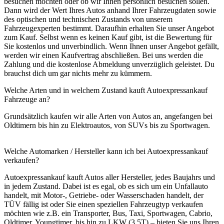
besuchen möchten oder ob wir Ihnen persönlich besuchen sollen.
Dann wird der Wert Ihres Autos anhand Ihrer Fahrzeugdaten sowie
des optischen und technischen Zustands von unserem
Fahrzeugexperten bestimmt. Daraufhin erhalten Sie unser Angebot
zum Kauf. Selbst wenn es keinen Kauf gibt, ist die Bewertung für
Sie kostenlos und unverbindlich. Wenn Ihnen unser Angebot gefällt,
werden wir einen Kaufvertrag abschließen. Bei uns werden die
Zahlung und die kostenlose Abmeldung unverzüglich geleistet. Du
brauchst dich um gar nichts mehr zu kümmern.
Welche Arten und in welchem Zustand kauft Autoexpressankauf
Fahrzeuge an?
Grundsätzlich kaufen wir alle Arten von Autos an, angefangen bei
Oldtimern bis hin zu Elektroautos, von SUVs bis zu Sportwagen.
Welche Automarken / Hersteller kann ich bei Autoexpressankauf
verkaufen?
Autoexpressankauf kauft Autos aller Hersteller, jedes Baujahrs und
in jedem Zustand. Dabei ist es egal, ob es sich um ein Unfallauto
handelt, mit Motor-, Getriebe- oder Wasserschaden handelt, der
TÜV fällig ist oder Sie einen speziellen Fahrzeugtyp verkaufen
möchten wie z.B. ein Transporter, Bus, Taxi, Sportwagen, Cabrio,
Oldtimer, Youngtimer, bis hin zu LKW (3,5T) – bieten Sie uns Ihren