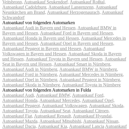
Veitsbronn,
Autoankauf Seukendorf,
Autoankauf Roßtal,
Autoankauf Cadolzburg,
Autoankauf Langenzenn,
Autoankauf
Neunkirchen am Brand,
Autoankauf Herzogenaurach,
Autoankauf
Schwandorf
Autoankauf von folgenden Automarken
Autoankauf Audi in Bayern und Hessen,
Autoankauf BMW in
Bayern und Hessen,
Autoankauf Ford in Bayern und Hessen,
Autoankauf Honda in Bayern und Hessen,
Autoankauf Mercedes in
Bayern und Hessen,
Autoankauf Opel in Bayern und Hessen,
Autoankauf Peugeot in Bayern und Hessen,
Autoankauf
Volkswagen in Bayern und Hessen,
Autoankauf Skoda in Bayern
und Hessen,
Autoankauf Toyota in Bayern und Hessen,
Autoankauf
Seat in Bayern und Hessen,
Autoankauf Smart in Nürnberg,
Autoankauf Audi in Nürnberg,
Autoankauf BMW in Nürnberg,
Autoankauf Ford in Nürnberg,
Autoankauf Mercedes in Nürnberg,
Autoankauf Opel in Nürnberg,
Autoankauf Peugeot in Nürnberg,
Autoankauf Skoda in Nürnberg,
Autoankauf Toyota in Nürnberg
Autoankauf von folgenden Automarken in Fulda
Autoankauf Audi,
Autoankauf BMW,
Autoankauf Ford,
Autoankauf Honda,
Autoankauf Mercedes,
Autoankauf Opel,
Autoankauf Peugeot,
Autoankauf Volkswagen,
Autoankauf Skoda,
Autoankauf Toyota,
Autoankauf Seat,
Autoankauf Citroen,
Autoankauf Fiat,
Autoankauf Renault,
Autoankauf Hyundai,
Autoankauf Mazda,
Autoankauf Mitsubishi,
Autoankauf Nissan,
Autoankauf Dacia,
Autoankauf Kia,
Autoankauf Lancia
Autoankauf