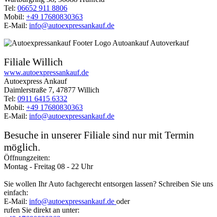
Tel:
06652 911 8806
Mobil:
+49 17680830363
E-Mail:
info@autoexpressankauf.de
Filiale Willich
www.autoexpressankauf.de
Autoexpress Ankauf
Daimlerstraße 7, 47877 Willich
Tel:
0911 6415 6332
Mobil:
+49 17680830363
E-Mail:
info@autoexpressankauf.de
Besuche in unserer Filiale sind nur mit Termin
möglich.
Öffnungzeiten:
Montag - Freitag 08 - 22 Uhr
Sie wollen Ihr Auto fachgerecht entsorgen lassen? Schreiben Sie uns
einfach:
E-Mail:
info@autoexpressankauf.de
oder
rufen Sie direkt an unter: