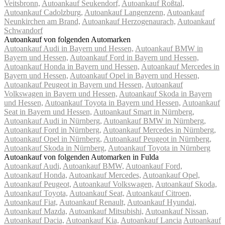
Veitsbronn,
Autoankauf Seukendorf,
Autoankauf Roßtal,
Autoankauf Cadolzburg,
Autoankauf Langenzenn,
Autoankauf
Neunkirchen am Brand,
Autoankauf Herzogenaurach,
Autoankauf
Schwandorf
Autoankauf von folgenden Automarken
Autoankauf Audi in Bayern und Hessen,
Autoankauf BMW in
Bayern und Hessen,
Autoankauf Ford in Bayern und Hessen,
Autoankauf Honda in Bayern und Hessen,
Autoankauf Mercedes in
Bayern und Hessen,
Autoankauf Opel in Bayern und Hessen,
Autoankauf Peugeot in Bayern und Hessen,
Autoankauf
Volkswagen in Bayern und Hessen,
Autoankauf Skoda in Bayern
und Hessen,
Autoankauf Toyota in Bayern und Hessen,
Autoankauf
Seat in Bayern und Hessen,
Autoankauf Smart in Nürnberg,
Autoankauf Audi in Nürnberg,
Autoankauf BMW in Nürnberg,
Autoankauf Ford in Nürnberg,
Autoankauf Mercedes in Nürnberg,
Autoankauf Opel in Nürnberg,
Autoankauf Peugeot in Nürnberg,
Autoankauf Skoda in Nürnberg,
Autoankauf Toyota in Nürnberg
Autoankauf von folgenden Automarken in Fulda
Autoankauf Audi,
Autoankauf BMW,
Autoankauf Ford,
Autoankauf Honda,
Autoankauf Mercedes,
Autoankauf Opel,
Autoankauf Peugeot,
Autoankauf Volkswagen,
Autoankauf Skoda,
Autoankauf Toyota,
Autoankauf Seat,
Autoankauf Citroen,
Autoankauf Fiat,
Autoankauf Renault,
Autoankauf Hyundai,
Autoankauf Mazda,
Autoankauf Mitsubishi,
Autoankauf Nissan,
Autoankauf Dacia,
Autoankauf Kia,
Autoankauf Lancia
Autoankauf