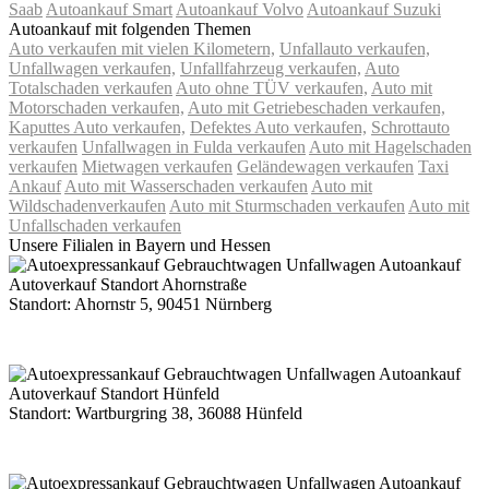
Saab
Autoankauf Smart
Autoankauf Volvo
Autoankauf Suzuki
Autoankauf mit folgenden Themen
Auto verkaufen mit vielen Kilometern,
Unfallauto verkaufen,
Unfallwagen verkaufen,
Unfallfahrzeug verkaufen,
Auto
Totalschaden verkaufen
Auto ohne TÜV verkaufen,
Auto mit
Motorschaden verkaufen,
Auto mit Getriebeschaden verkaufen,
Kaputtes Auto verkaufen,
Defektes Auto verkaufen,
Schrottauto
verkaufen
Unfallwagen in Fulda verkaufen
Auto mit Hagelschaden
verkaufen
Mietwagen verkaufen
Geländewagen verkaufen
Taxi
Ankauf
Auto mit Wasserschaden verkaufen
Auto mit
Wildschadenverkaufen
Auto mit Sturmschaden verkaufen
Auto mit
Unfallschaden verkaufen
Unsere Filialen in Bayern und Hessen
Standort: Ahornstr 5, 90451 Nürnberg
Route Google Maps Ahornstraße
Standort: Wartburgring 38, 36088 Hünfeld
Route Google Maps Wartburgring