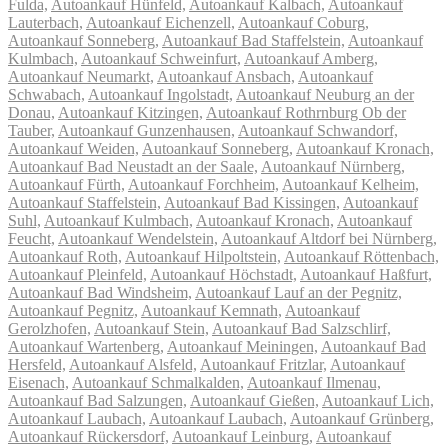
Fulda,
Autoankauf Hünfeld,
Autoankauf Kalbach,
Autoankauf
Lauterbach,
Autoankauf Eichenzell,
Autoankauf Coburg,
Autoankauf Sonneberg,
Autoankauf Bad Staffelstein,
Autoankauf
Kulmbach,
Autoankauf Schweinfurt,
Autoankauf Amberg,
Autoankauf Neumarkt,
Autoankauf Ansbach,
Autoankauf
Schwabach,
Autoankauf Ingolstadt,
Autoankauf Neuburg an der
Donau,
Autoankauf Kitzingen,
Autoankauf Rothrnburg Ob der
Tauber,
Autoankauf Gunzenhausen,
Autoankauf Schwandorf,
Autoankauf Weiden,
Autoankauf Sonneberg,
Autoankauf Kronach,
Autoankauf Bad Neustadt an der Saale,
Autoankauf Nürnberg,
Autoankauf Fürth,
Autoankauf Forchheim,
Autoankauf Kelheim,
Autoankauf Staffelstein,
Autoankauf Bad Kissingen,
Autoankauf
Suhl,
Autoankauf Kulmbach,
Autoankauf Kronach,
Autoankauf
Feucht,
Autoankauf Wendelstein,
Autoankauf Altdorf bei Nürnberg,
Autoankauf Roth,
Autoankauf Hilpoltstein,
Autoankauf Röttenbach,
Autoankauf Pleinfeld,
Autoankauf Höchstadt,
Autoankauf Haßfurt,
Autoankauf Bad Windsheim,
Autoankauf Lauf an der Pegnitz,
Autoankauf Pegnitz,
Autoankauf Kemnath,
Autoankauf
Gerolzhofen,
Autoankauf Stein,
Autoankauf Bad Salzschlirf,
Autoankauf Wartenberg,
Autoankauf Meiningen,
Autoankauf Bad
Hersfeld,
Autoankauf Alsfeld,
Autoankauf Fritzlar,
Autoankauf
Eisenach,
Autoankauf Schmalkalden,
Autoankauf Ilmenau,
Autoankauf Bad Salzungen,
Autoankauf Gießen,
Autoankauf Lich,
Autoankauf Laubach,
Autoankauf Laubach,
Autoankauf Grünberg,
Autoankauf Rückersdorf,
Autoankauf Leinburg,
Autoankauf