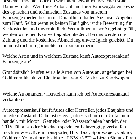
besuchen möchten oder ob wir Ihnen persönlich besuchen sollen.
Dann wird der Wert Ihres Autos anhand Ihrer Fahrzeugdaten sowie
des optischen und technischen Zustands von unserem
Fahrzeugexperten bestimmt. Daraufhin erhalten Sie unser Angebot
zum Kauf. Selbst wenn es keinen Kauf gibt, ist die Bewertung für
Sie kostenlos und unverbindlich. Wenn Ihnen unser Angebot gefällt,
werden wir einen Kaufvertrag abschließen. Bei uns werden die
Zahlung und die kostenlose Abmeldung unverzüglich geleistet. Du
brauchst dich um gar nichts mehr zu kümmern.
Welche Arten und in welchem Zustand kauft Autoexpressankauf
Fahrzeuge an?
Grundsätzlich kaufen wir alle Arten von Autos an, angefangen bei
Oldtimern bis hin zu Elektroautos, von SUVs bis zu Sportwagen.
Welche Automarken / Hersteller kann ich bei Autoexpressankauf
verkaufen?
Autoexpressankauf kauft Autos aller Hersteller, jedes Baujahrs und
in jedem Zustand. Dabei ist es egal, ob es sich um ein Unfallauto
handelt, mit Motor-, Getriebe- oder Wasserschaden handelt, der
TÜV fällig ist oder Sie einen speziellen Fahrzeugtyp verkaufen
möchten wie z.B. ein Transporter, Bus, Taxi, Sportwagen, Cabrio,
Oldtimer, Youngtimer, bis hin zu LKW (3,5T) – bieten Sie uns Ihren