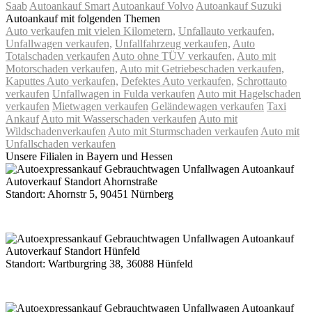
Saab
Autoankauf Smart
Autoankauf Volvo
Autoankauf Suzuki
Autoankauf mit folgenden Themen
Auto verkaufen mit vielen Kilometern,
Unfallauto verkaufen,
Unfallwagen verkaufen,
Unfallfahrzeug verkaufen,
Auto
Totalschaden verkaufen
Auto ohne TÜV verkaufen,
Auto mit
Motorschaden verkaufen,
Auto mit Getriebeschaden verkaufen,
Kaputtes Auto verkaufen,
Defektes Auto verkaufen,
Schrottauto
verkaufen
Unfallwagen in Fulda verkaufen
Auto mit Hagelschaden
verkaufen
Mietwagen verkaufen
Geländewagen verkaufen
Taxi
Ankauf
Auto mit Wasserschaden verkaufen
Auto mit
Wildschadenverkaufen
Auto mit Sturmschaden verkaufen
Auto mit
Unfallschaden verkaufen
Unsere Filialen in Bayern und Hessen
Standort: Ahornstr 5, 90451 Nürnberg
Route Google Maps Ahornstraße
Standort: Wartburgring 38, 36088 Hünfeld
Route Google Maps Wartburgring