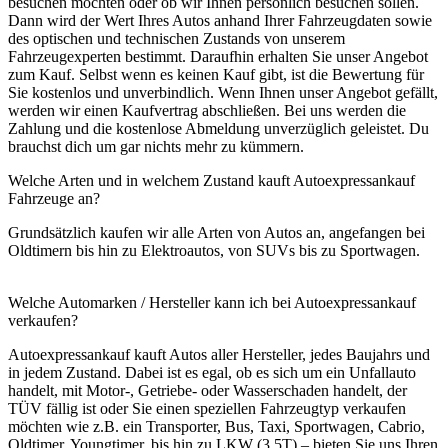
besuchen möchten oder ob wir Ihnen persönlich besuchen sollen.
Dann wird der Wert Ihres Autos anhand Ihrer Fahrzeugdaten sowie
des optischen und technischen Zustands von unserem
Fahrzeugexperten bestimmt. Daraufhin erhalten Sie unser Angebot
zum Kauf. Selbst wenn es keinen Kauf gibt, ist die Bewertung für
Sie kostenlos und unverbindlich. Wenn Ihnen unser Angebot gefällt,
werden wir einen Kaufvertrag abschließen. Bei uns werden die
Zahlung und die kostenlose Abmeldung unverzüglich geleistet. Du
brauchst dich um gar nichts mehr zu kümmern.
Welche Arten und in welchem Zustand kauft Autoexpressankauf
Fahrzeuge an?
Grundsätzlich kaufen wir alle Arten von Autos an, angefangen bei
Oldtimern bis hin zu Elektroautos, von SUVs bis zu Sportwagen.
Welche Automarken / Hersteller kann ich bei Autoexpressankauf
verkaufen?
Autoexpressankauf kauft Autos aller Hersteller, jedes Baujahrs und
in jedem Zustand. Dabei ist es egal, ob es sich um ein Unfallauto
handelt, mit Motor-, Getriebe- oder Wasserschaden handelt, der
TÜV fällig ist oder Sie einen speziellen Fahrzeugtyp verkaufen
möchten wie z.B. ein Transporter, Bus, Taxi, Sportwagen, Cabrio,
Oldtimer, Youngtimer, bis hin zu LKW (3,5T) – bieten Sie uns Ihren