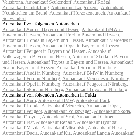
Veitsbronn,
Autoankauf Seukendorf,
Autoankauf Roßtal,
Autoankauf Cadolzburg,
Autoankauf Langenzenn,
Autoankauf
Neunkirchen am Brand,
Autoankauf Herzogenaurach,
Autoankauf
Schwandorf
Autoankauf von folgenden Automarken
Autoankauf Audi in Bayern und Hessen,
Autoankauf BMW in
Bayern und Hessen,
Autoankauf Ford in Bayern und Hessen,
Autoankauf Honda in Bayern und Hessen,
Autoankauf Mercedes in
Bayern und Hessen,
Autoankauf Opel in Bayern und Hessen,
Autoankauf Peugeot in Bayern und Hessen,
Autoankauf
Volkswagen in Bayern und Hessen,
Autoankauf Skoda in Bayern
und Hessen,
Autoankauf Toyota in Bayern und Hessen,
Autoankauf
Seat in Bayern und Hessen,
Autoankauf Smart in Nürnberg,
Autoankauf Audi in Nürnberg,
Autoankauf BMW in Nürnberg,
Autoankauf Ford in Nürnberg,
Autoankauf Mercedes in Nürnberg,
Autoankauf Opel in Nürnberg,
Autoankauf Peugeot in Nürnberg,
Autoankauf Skoda in Nürnberg,
Autoankauf Toyota in Nürnberg
Autoankauf von folgenden Automarken in Fulda
Autoankauf Audi,
Autoankauf BMW,
Autoankauf Ford,
Autoankauf Honda,
Autoankauf Mercedes,
Autoankauf Opel,
Autoankauf Peugeot,
Autoankauf Volkswagen,
Autoankauf Skoda,
Autoankauf Toyota,
Autoankauf Seat,
Autoankauf Citroen,
Autoankauf Fiat,
Autoankauf Renault,
Autoankauf Hyundai,
Autoankauf Mazda,
Autoankauf Mitsubishi,
Autoankauf Nissan,
Autoankauf Dacia,
Autoankauf Kia,
Autoankauf Lancia
Autoankauf