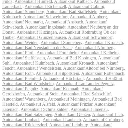
Fulda,
Autoankauf Hünfeld,
Autoankauf Kalbach,
Autoankauf
Lauterbach,
Autoankauf Eichenzell,
Autoankauf Coburg,
Autoankauf Sonneberg,
Autoankauf Bad Staffelstein,
Autoankauf
Kulmbach,
Autoankauf Schweinfurt,
Autoankauf Amberg,
Autoankauf Neumarkt,
Autoankauf Ansbach,
Autoankauf
Schwabach,
Autoankauf Ingolstadt,
Autoankauf Neuburg an der
Donau,
Autoankauf Kitzingen,
Autoankauf Rothrnburg Ob der
Tauber,
Autoankauf Gunzenhausen,
Autoankauf Schwandorf,
Autoankauf Weiden,
Autoankauf Sonneberg,
Autoankauf Kronach,
Autoankauf Bad Neustadt an der Saale,
Autoankauf Nürnberg,
Autoankauf Fürth,
Autoankauf Forchheim,
Autoankauf Kelheim,
Autoankauf Staffelstein,
Autoankauf Bad Kissingen,
Autoankauf
Suhl,
Autoankauf Kulmbach,
Autoankauf Kronach,
Autoankauf
Feucht,
Autoankauf Wendelstein,
Autoankauf Altdorf bei Nürnberg,
Autoankauf Roth,
Autoankauf Hilpoltstein,
Autoankauf Röttenbach,
Autoankauf Pleinfeld,
Autoankauf Höchstadt,
Autoankauf Haßfurt,
Autoankauf Bad Windsheim,
Autoankauf Lauf an der Pegnitz,
Autoankauf Pegnitz,
Autoankauf Kemnath,
Autoankauf
Gerolzhofen,
Autoankauf Stein,
Autoankauf Bad Salzschlirf,
Autoankauf Wartenberg,
Autoankauf Meiningen,
Autoankauf Bad
Hersfeld,
Autoankauf Alsfeld,
Autoankauf Fritzlar,
Autoankauf
Eisenach,
Autoankauf Schmalkalden,
Autoankauf Ilmenau,
Autoankauf Bad Salzungen,
Autoankauf Gießen,
Autoankauf Lich,
Autoankauf Laubach,
Autoankauf Laubach,
Autoankauf Grünberg,
Autoankauf Rückersdorf,
Autoankauf Leinburg,
Autoankauf